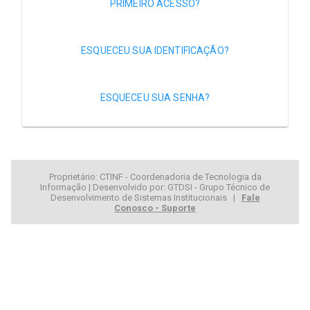
PRIMEIRO ACESSO?
ESQUECEU SUA IDENTIFICAÇÃO?
ESQUECEU SUA SENHA?
Proprietário: CTINF - Coordenadoria de Tecnologia da
Informação | Desenvolvido por: GTDSI - Grupo Técnico de
Desenvolvimento de Sistemas Institucionais |
Fale
Conosco - Suporte